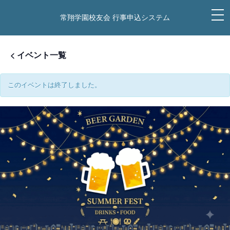
t
t
常翔学園校友会 行事申込システム
常翔学園校友会 行事申込システム
o
o
g
g
g
g
l
l
e
e
< イベント一覧
n
n
a
a
v
v
i
i
このイベントは終了しました。
g
g
a
a
t
t
i
i
o
o
n
n
C
l
o
s
e