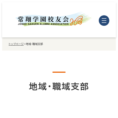
内
容
を
ス
キ
トップページ
>
地域・職域支部
ッ
プ
地域・職域支部