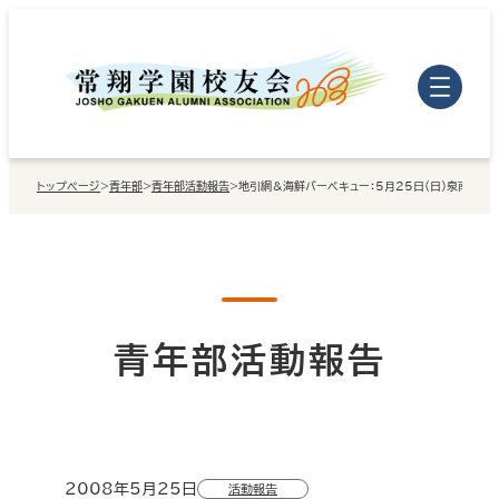
内
容
を
ス
キ
トップページ
>
青年部
>
青年部活動報告
>
地引網＆海鮮バーベキュー：5月25日（日）泉南市岡
ッ
プ
青年部活動報告
2008年5月25日
活動報告