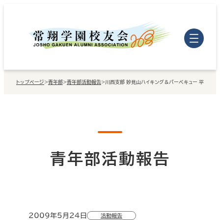
内
容
を
ス
キ
トップページ
>
青年部
>
青年部活動報告
>
川西支部 妙見山ハイキング＆バーベキュー 平成21年
ッ
プ
青年部活動報告
2009年5月24日
活動報告