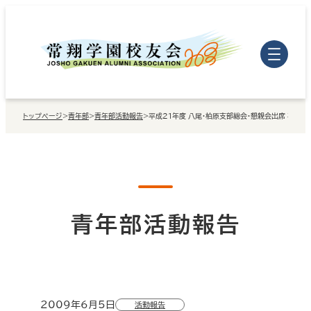
内
容
を
ス
キ
トップページ
>
青年部
>
青年部活動報告
>
平成21年度 八尾・柏原支部総会・懇親会出席 平成2
ッ
プ
青年部活動報告
2009年6月5日
活動報告