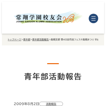
内
容
を
ス
キ
トップページ
>
青年部
>
青年部活動報告
>
高槻支部 第40回市民フェスタ高槻まつり 平成21年8
ッ
プ
青年部活動報告
2009年8月2日
活動報告