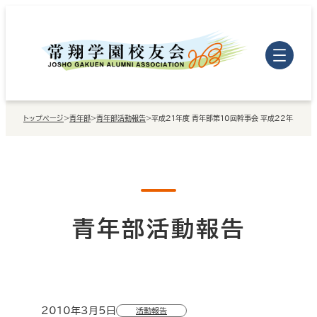
内
容
を
ス
キ
トップページ
>
青年部
>
青年部活動報告
>
平成21年度 青年部第10回幹事会 平成22年3月5日
ッ
プ
青年部活動報告
2010年3月5日
活動報告