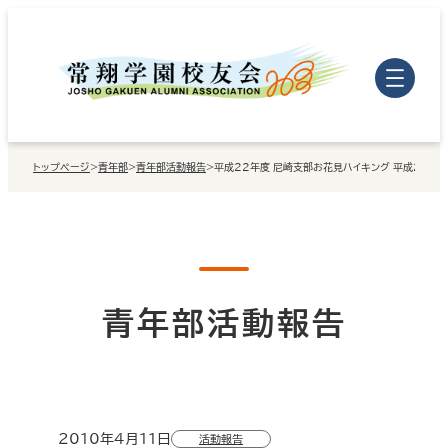
内
容
を
ス
キ
トップページ
>
青年部
>
青年部活動報告
>
平成22年度 尼崎支部お花見ハイキング 平成22年4
ッ
プ
青年部活動報告
2010年4月11日
活動報告