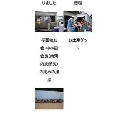
りました
登場
学園校友
お土産ゲッ
会・中林副
ト
会長（南河
内支部長）
の閉めの挨
拶