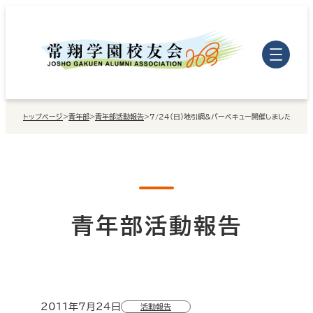
内
容
を
ス
キ
トップページ
>
青年部
>
青年部活動報告
>
7/24（日）地引網&バーベキュー開催しました！！
ッ
プ
青年部活動報告
2011年7月24日
活動報告