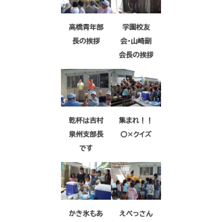
高橋青年部
学園校友
長の挨拶
会・山崎副
会長の挨拶
乾杯は吉村
集まれ！！
泉州支部長
〇×クイズ
です
かき氷もあ
えべっさん