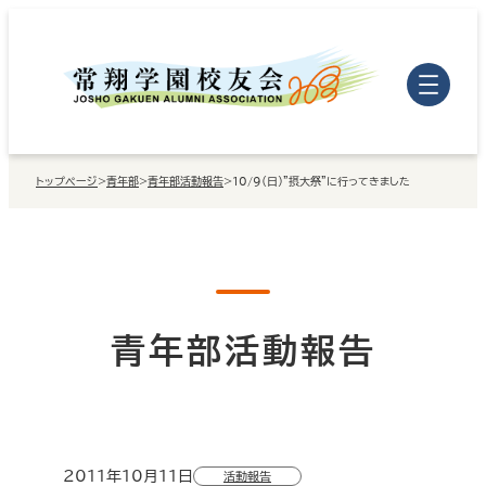
内
容
を
ス
キ
トップページ
>
青年部
>
青年部活動報告
>
10/9（日）”摂大祭”に行ってきました
ッ
プ
青年部活動報告
2011年10月11日
活動報告