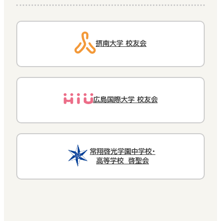
摂南大学 校友会
広島国際大学 校友会
常翔啓光学園中学校・
高等学校 啓聖会