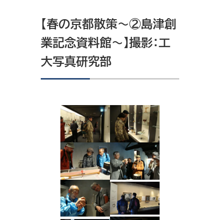
【春の京都散策～②島津創
業記念資料館～】撮影：工
大写真研究部