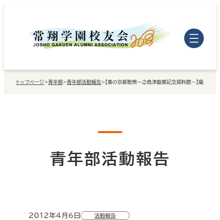
内
容
を
ス
キ
トップページ
>
青年部
>
青年部活動報告
>
【春の京都散策～②島津創業記念資料館～】撮影：工
ッ
プ
青年部活動報告
2012年4月6日
活動報告