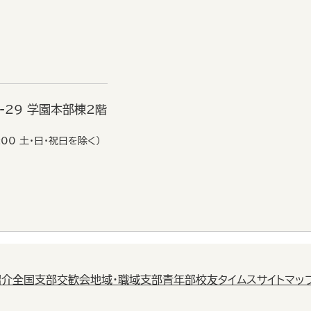
6-29 学園本部棟2階
:00 土・日・祝日を除く）
紹介
全国支部交歓会
地域・職域支部
青年部
校友タイムス
サイトマッ