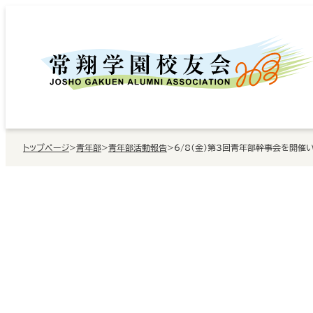
内
容
を
ス
キ
ッ
トップページ
>
青年部
>
青年部活動報告
>
6/8（金）第3回青年部幹事会を開催
プ