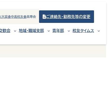
ご連絡先・勤務先等の変更
大大宮会
中高校友会
高専会
交歓会
地域・職域支部
青年部
校友タイムス