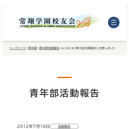
内
容
を
ス
キ
トップページ
>
青年部
>
青年部活動報告
>
6/26（火）東大阪支部総会に出席しました
ッ
プ
青年部活動報告
2012年7月10日
活動報告