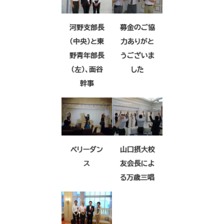
河野支部長
募金のご協
（中央）と東
力ありがと
野青年部長
うございま
（左）、面谷
した
幹事
ベリーダン
山口摂大校
ス
友会長によ
る万歳三唱