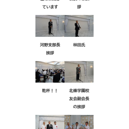
ています
拶
河野支部長
林田氏
挨拶
乾杯！！
北條学園校
友会副会長
の挨拶