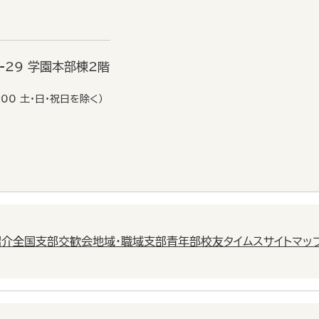
6-29 学園本部棟2階
:00 土・日・祝日を除く）
紹介
全国支部交歓会
地域・職域支部
青年部
校友タイムス
サイトマッ