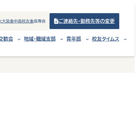
ご連絡先・勤務先等の変更
大大宮会
中高校友会
高専会
交歓会
地域・職域支部
青年部
校友タイムス