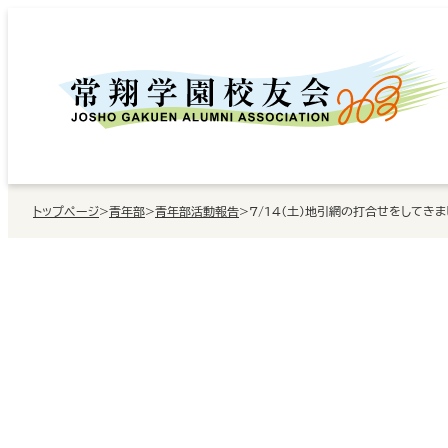
内
容
を
ス
キ
ッ
トップページ
>
青年部
>
青年部活動報告
>
7/14（土）地引網の打合せをしてきま
プ