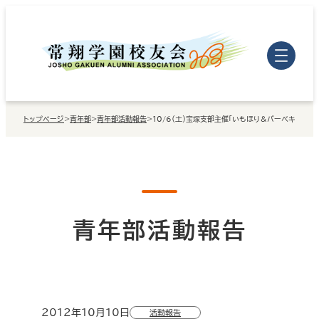
内
容
を
ス
キ
トップページ
>
青年部
>
青年部活動報告
>
10/6（土）宝塚支部主催「いもほり＆バーべキューパ
ッ
プ
青年部活動報告
2012年10月10日
活動報告