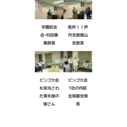
学園校友
乾杯！！伊
会・村田事
丹支部徳山
業部長
支部長
ビンゴ大会
ビンゴ大会
を担当され
1位の内匠
た青年部の
宝塚副支部
皆さん
長