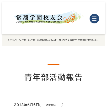
内
容
を
ス
キ
トップページ
>
青年部
>
青年部活動報告
>
5/31（金）西宮支部総会・懇親会に参加しました
ッ
プ
青年部活動報告
2013年6月5日
活動報告