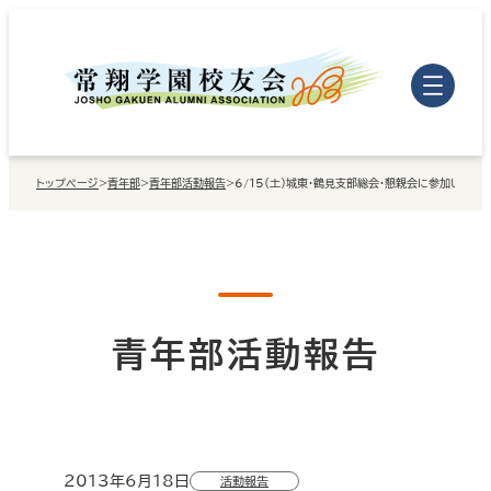
内
容
を
ス
キ
トップページ
>
青年部
>
青年部活動報告
>
6/15（土）城東・鶴見支部総会・懇親会に参加しました
ッ
プ
青年部活動報告
2013年6月18日
活動報告