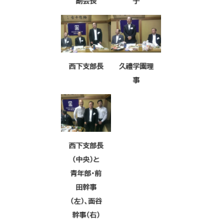
副会長
子
西下支部長
久禮学園理
事
西下支部長
（中央）と
青年部・前
田幹事
（左）、面谷
幹事（右）