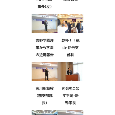
事長（左）
吉野学園理
乾杯！！徳
事から学園
山・伊丹支
の近況報告
部長
宮川相談役
司会もこな
（前支部部
す平岡・新
長）
幹事長