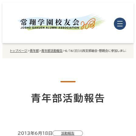
内
容
を
ス
キ
トップページ
>
青年部
>
青年部活動報告
>
6/16（日）川西支部総会・懇親会に参加しました
ッ
プ
青年部活動報告
2013年6月18日
活動報告