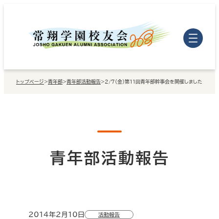
内
容
を
ス
キ
トップページ
>
青年部
>
青年部活動報告
>
2/7（金）第11回青年部幹事会を開催しました
ッ
プ
青年部活動報告
2014年2月10日
活動報告