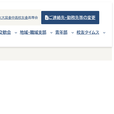
ご連絡先・勤務先等の変更
大大宮会
中高校友会
高専会
交歓会
地域・職域支部
青年部
校友タイムス