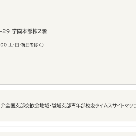
6-29 学園本部棟2階
:00 土・日・祝日を除く）
紹介
全国支部交歓会
地域・職域支部
青年部
校友タイムス
サイトマッ