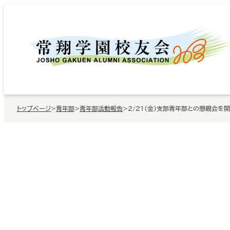
内
容
を
ス
キ
ッ
トップページ
>
青年部
>
青年部活動報告
>
2/21（金）支部青年部との懇親会を
プ