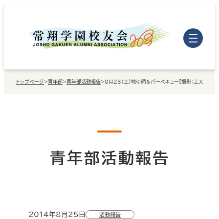
内
容
を
ス
キ
トップページ
>
青年部
>
青年部活動報告
>
8月23（土）地引網＆バーベキュー【撮影：工大・写真
ッ
プ
青年部活動報告
2014年8月25日
活動報告