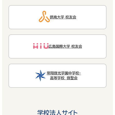
摂南大学 校友会
広島国際大学 校友会
常翔啓光学園中学校・
高等学校 啓聖会
学校法人サイト