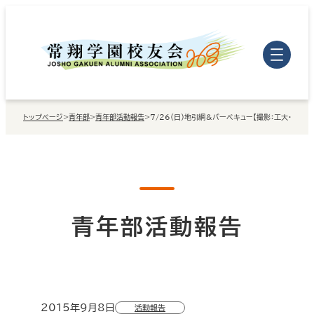
内
容
を
ス
キ
トップページ
>
青年部
>
青年部活動報告
>
7/26（日）地引網＆バーベキュー【撮影：工大・写真
ッ
プ
青年部活動報告
2015年9月8日
活動報告