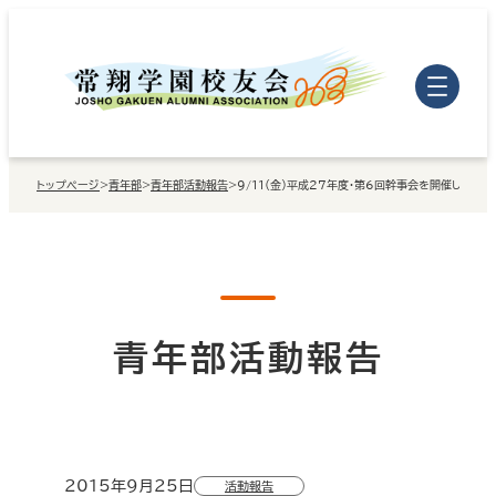
内
容
を
ス
キ
トップページ
>
青年部
>
青年部活動報告
>
9/11（金）平成27年度・第6回幹事会を開催しました
ッ
プ
青年部活動報告
2015年9月25日
活動報告