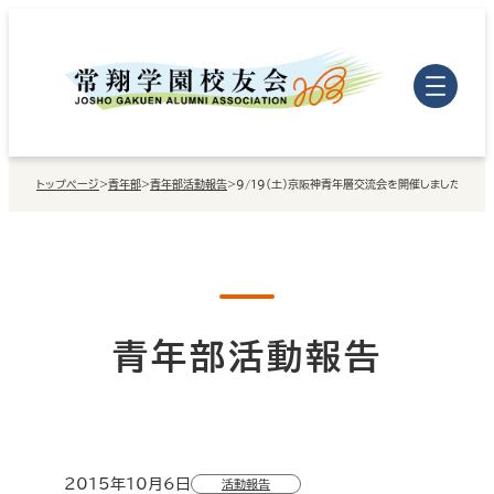
内
容
を
ス
キ
トップページ
>
青年部
>
青年部活動報告
>
9/19（土）京阪神青年層交流会を開催しました
ッ
プ
青年部活動報告
2015年10月6日
活動報告