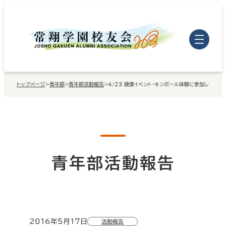
内
容
を
ス
キ
トップページ
>
青年部
>
青年部活動報告
>
4/23 健康イベント・キンボール体験に参加しました
ッ
プ
青年部活動報告
2016年5月17日
活動報告