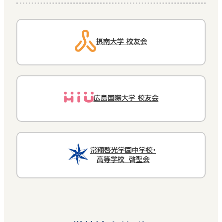
摂南大学 校友会
広島国際大学 校友会
常翔啓光学園中学校・
高等学校 啓聖会