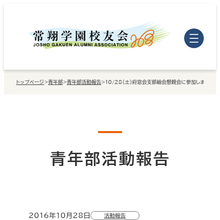
内
容
を
ス
キ
トップページ
>
青年部
>
青年部活動報告
>
10/28（土）府窓会支部総会懇親会に参加しました
ッ
プ
青年部活動報告
2016年10月28日
活動報告