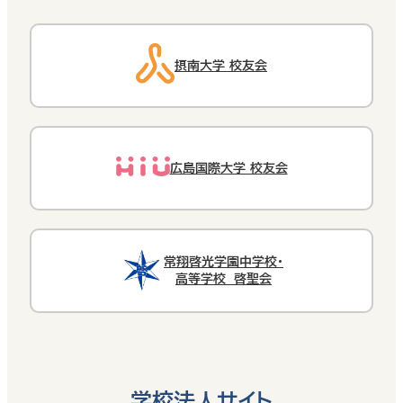
摂南大学 校友会
広島国際大学 校友会
常翔啓光学園中学校・
高等学校 啓聖会
学校法人サイト