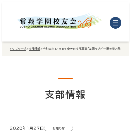
内
容
を
ス
キ
トップページ
>
支部情報
>
令和元年12月1日 東大阪支部事業「花園ラグビー場見学と秋の食感
ッ
プ
支部情報
2020年1月27日
お知らせ