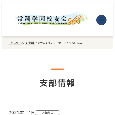
内
容
を
ス
キ
トップページ
>
支部情報
>
東大阪支部たよりNo.23を発行しました
ッ
プ
支部情報
2021年1月1日
お知らせ