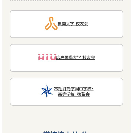
摂南大学 校友会
広島国際大学 校友会
常翔啓光学園中学校・
高等学校 啓聖会