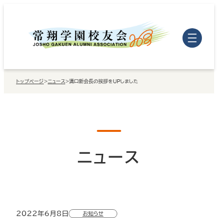
内
容
を
ス
キ
トップページ
>
ニュース
>
溝口新会長の挨拶をUPしました
ッ
プ
ニュース
2022年6月8日
お知らせ