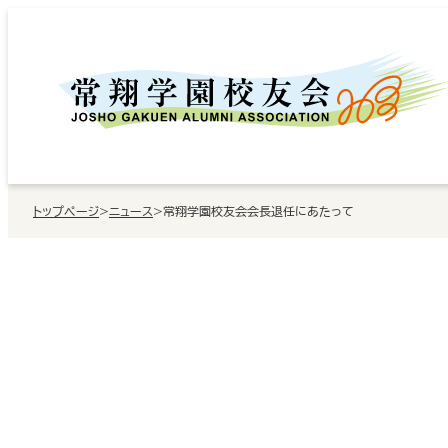
内
容
を
ス
キ
ッ
トップページ
>
ニュース
>
常翔学園校友会会長退任にあたって
プ