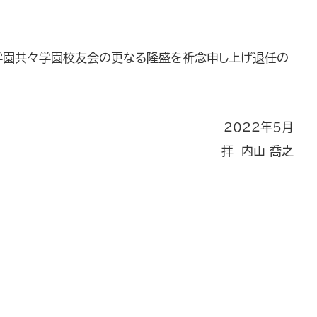
、学園共々学園校友会の更なる隆盛を祈念申し上げ退任の
2022年5月
拝 内山 喬之