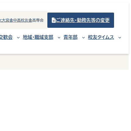
ご連絡先・勤務先等の変更
大大宮会
中高校友会
高専会
交歓会
地域・職域支部
青年部
校友タイムス