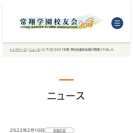
内
容
を
ス
キ
トップページ
>
ニュース
>
2/7（月）2021年度・第9回運営会議が開催されました
ッ
プ
ニュース
2022年2月10日
お知らせ