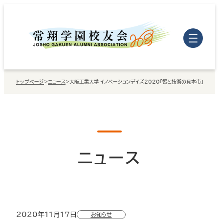
内
容
を
ス
キ
トップページ
>
ニュース
>
大阪工業大学 イノベーションデイズ2020「智と技術の見本市」（オン
ッ
プ
ニュース
2020年11月17日
お知らせ