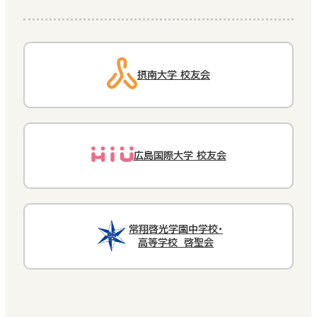
摂南大学 校友会
広島国際大学 校友会
常翔啓光学園中学校・
高等学校 啓聖会