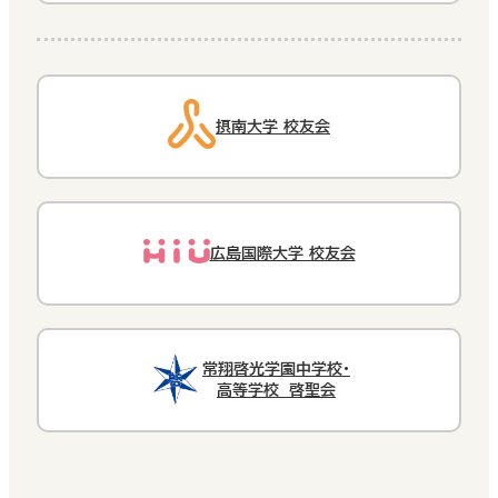
摂南大学 校友会
広島国際大学 校友会
常翔啓光学園中学校・
高等学校 啓聖会