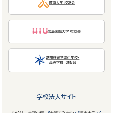
摂南大学 校友会
広島国際大学 校友会
常翔啓光学園中学校・
高等学校 啓聖会
学校法人サイト