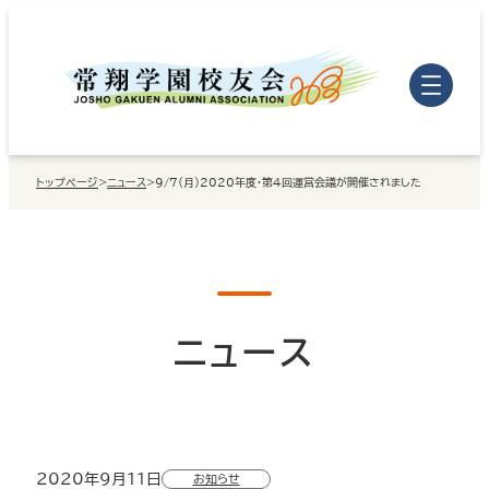
内
容
を
ス
キ
トップページ
>
ニュース
>
9/7（月）2020年度・第4回運営会議が開催されました
ッ
プ
ニュース
2020年9月11日
お知らせ