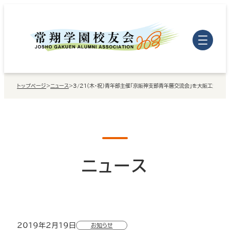
内
容
を
ス
キ
トップページ
>
ニュース
>
3/21（木・祝）青年部主催「京阪神支部青年層交流会」を大阪工大・梅
ッ
プ
ニュース
2019年2月19日
お知らせ