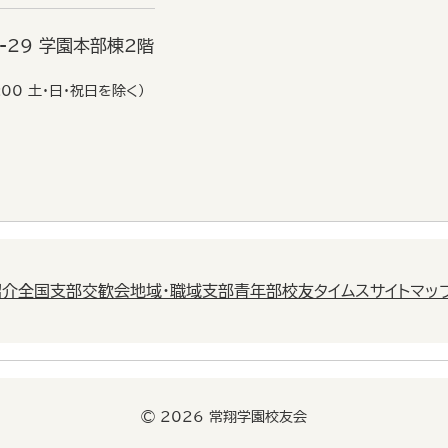
6-29 学園本部棟2階
:00 土・日・祝日を除く）
紹介
全国支部交歓会
地域・職域支部
青年部
校友タイムス
サイトマッ
© 2026 常翔学園校友会