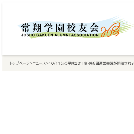
内
容
を
ス
キ
ッ
トップページ
>
ニュース
>
10/11（火）平成28年度・第6回運営会議が開催され
プ