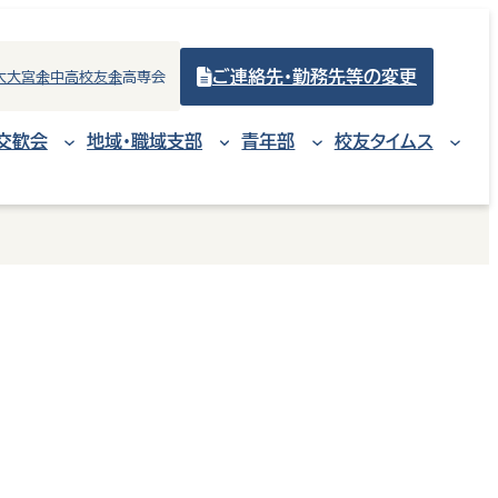
ご連絡先・勤務先等の変更
大大宮会
中高校友会
高専会
交歓会
地域・職域支部
青年部
校友タイムス