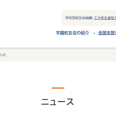
学校別校友会組織：
工大校友会
短
学園校友会の紹介
全国支部
ました
ニュース