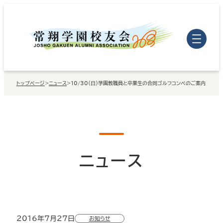
内
容
を
ス
キ
トップページ
>
ニュース
>
10/30（日）学園教職員と卒業生の合同ゴルフコンペのご案内
ッ
プ
ニュース
2016年7月27日
お知らせ