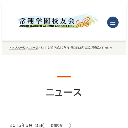
内
容
を
ス
キ
トップページ
>
ニュース
>
5/11（月）平成27年度・第2回運営会議が開催されました
ッ
プ
ニュース
2015年5月18日
お知らせ