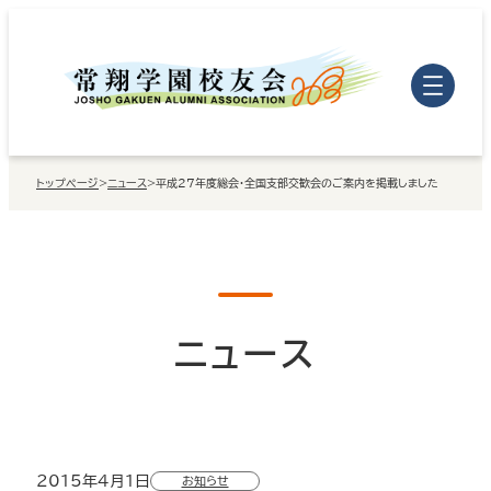
内
容
を
ス
キ
トップページ
>
ニュース
>
平成27年度総会・全国支部交歓会のご案内を掲載しました
ッ
プ
ニュース
2015年4月1日
お知らせ