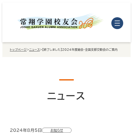
内
容
を
ス
キ
トップページ
>
ニュース
>
【終了しました】2024年度総会・全国支部交歓会のご案内
ッ
プ
ニュース
2024年8月5日
お知らせ