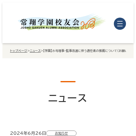
内
容
を
ス
キ
トップページ
>
ニュース
>
【学園】ホ号理事・監事改選に伴う適任者の推薦について（お願い）
ッ
プ
ニュース
2024年6月26日
お知らせ