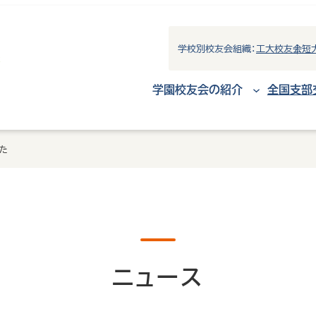
学校別校友会組織：
工大校友会
短
学園校友会の紹介
全国支部
した
ニュース