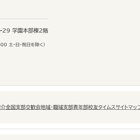
6-29 学園本部棟2階
:00 土・日・祝日を除く）
紹介
全国支部交歓会
地域・職域支部
青年部
校友タイムス
サイトマッ