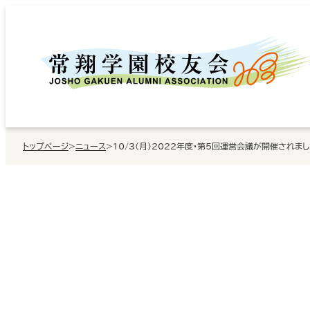
内
容
を
ス
キ
ッ
トップページ
>
ニュース
>
10/3（月）2022年度・第5回運営会議が開催されま
プ