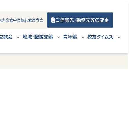
ご連絡先・勤務先等の変更
大大宮会
中高校友会
高専会
交歓会
地域・職域支部
青年部
校友タイムス