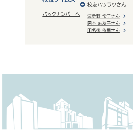
校友ハツラツさん
バックナンバーへ
波夛野 伶子さん
岡本 麻友子さん
田名後 依里さん