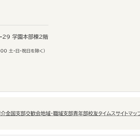
6-29 学園本部棟2階
:00 土・日・祝日を除く）
紹介
全国支部交歓会
地域・職域支部
青年部
校友タイムス
サイトマッ