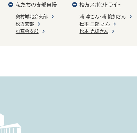
私たちの支部自慢
校友スポットライト
奥村城北会支部
浦 淳さん・浦 愉加さん
枚方支部
松本 二郎 さん
府窓会支部
松本 光雄さん