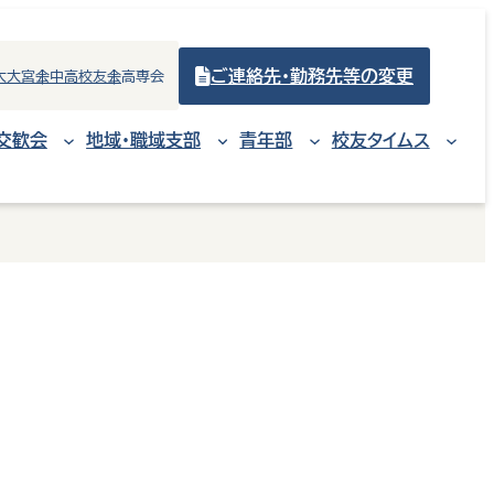
ご連絡先・勤務先等の変更
大大宮会
中高校友会
高専会
交歓会
地域・職域支部
青年部
校友タイムス