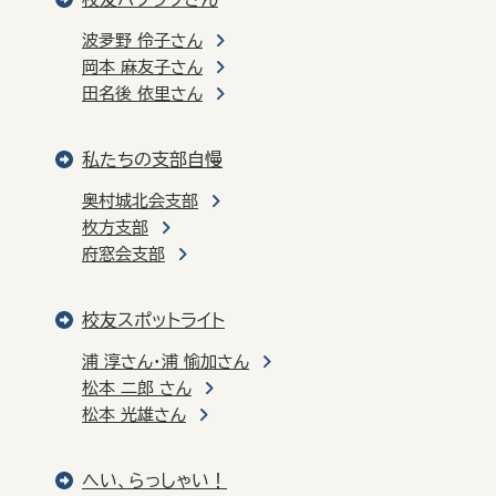
波夛野 伶子さん
岡本 麻友子さん
田名後 依里さん
私たちの支部自慢
奥村城北会支部
枚方支部
府窓会支部
校友スポットライト
浦 淳さん・浦 愉加さん
松本 二郎 さん
松本 光雄さん
へい、らっしゃい！