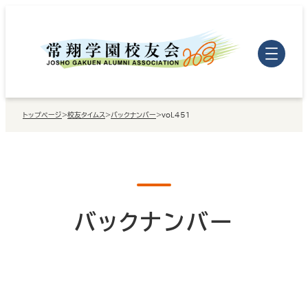
内
容
を
ス
キ
トップページ
>
校友タイムス
>
バックナンバー
>
vol.451
ッ
プ
バックナンバー