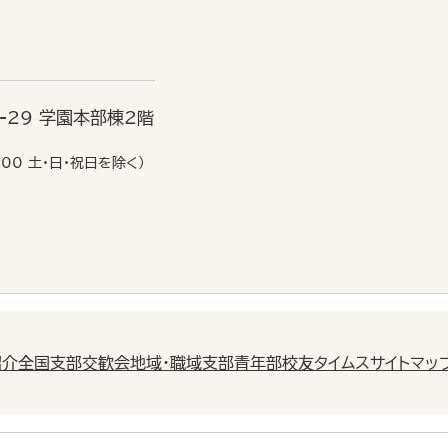
6-29 学園本部棟2階
:00 土・日・祝日を除く）
紹介
全国支部交歓会
地域・職域支部
青年部
校友タイムス
サイトマッ