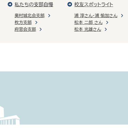
私たちの支部自慢
校友スポットライト
奥村城北会支部
浦 淳さん・浦 愉加さん
枚方支部
松本 二郎 さん
府窓会支部
松本 光雄さん