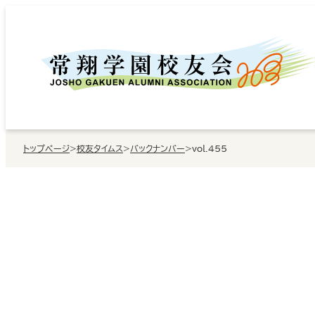
内
容
を
ス
キ
ッ
トップページ
>
校友タイムス
>
バックナンバー
>
vol.455
プ