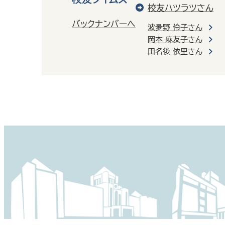
校友ハツラツさん
バックナンバーへ
波夛野 伶子さん
岡本 麻友子さん
田名後 依里さん