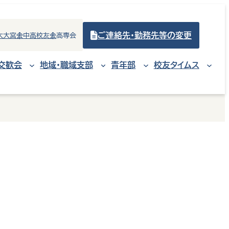
ご連絡先・勤務先等の変更
大大宮会
中高校友会
高専会
交歓会
地域・職域支部
青年部
校友タイムス