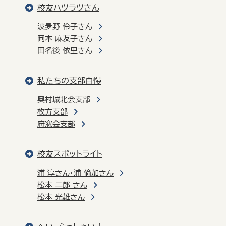
校友ハツラツさん
波夛野 伶子さん
岡本 麻友子さん
田名後 依里さん
私たちの支部自慢
奥村城北会支部
枚方支部
府窓会支部
校友スポットライト
浦 淳さん・浦 愉加さん
松本 二郎 さん
松本 光雄さん