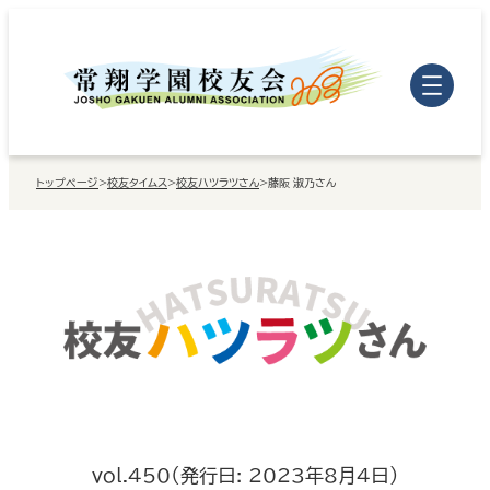
内
容
を
ス
キ
トップページ
>
校友タイムス
>
校友ハツラツさん
>
藤阪 淑乃さん
ッ
プ
vol.450（発行日: 2023年8月4日）