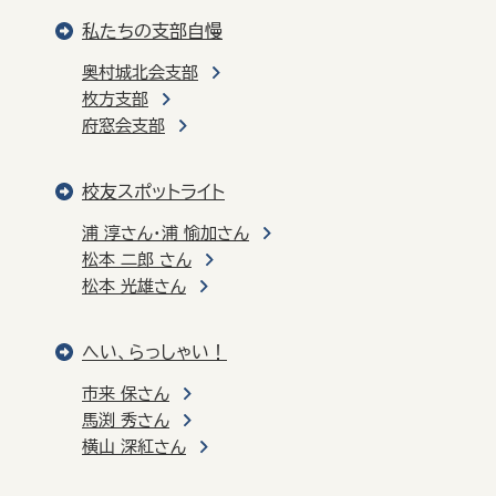
私たちの支部自慢
奥村城北会支部
枚方支部
府窓会支部
校友スポットライト
浦 淳さん・浦 愉加さん
松本 二郎 さん
松本 光雄さん
へい、らっしゃい！
市来 保さん
馬渕 秀さん
横山 深紅さん