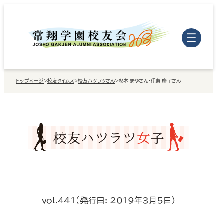
内
容
を
ス
キ
トップページ
>
校友タイムス
>
校友ハツラツさん
>
杉本 まやさん・伊東 慶子さん
ッ
プ
vol.441（発行日: 2019年3月5日）