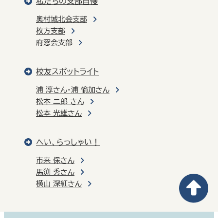
私たちの支部自慢
奥村城北会支部
枚方支部
府窓会支部
校友スポットライト
浦 淳さん・浦 愉加さん
松本 二郎 さん
松本 光雄さん
へい、らっしゃい！
市来 保さん
馬渕 秀さん
横山 深紅さん