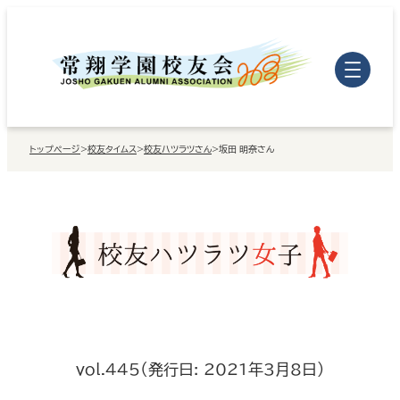
内
容
を
ス
キ
トップページ
>
校友タイムス
>
校友ハツラツさん
>
坂田 明奈さん
ッ
プ
vol.445（発行日: 2021年3月8日）